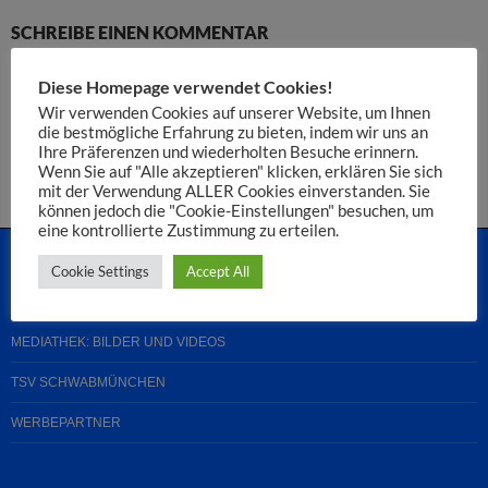
SCHREIBE EINEN KOMMENTAR
Du musst
angemeldet
sein, um einen Kommentar abzugeben.
Diese Homepage verwendet Cookies!
Wir verwenden Cookies auf unserer Website, um Ihnen
die bestmögliche Erfahrung zu bieten, indem wir uns an
Diese Website verwendet Akismet, um Spam zu reduzieren.
Ihre Präferenzen und wiederholten Besuche erinnern.
Erfahre, wie deine Kommentardaten verarbeitet werden.
Wenn Sie auf "Alle akzeptieren" klicken, erklären Sie sich
mit der Verwendung ALLER Cookies einverstanden. Sie
können jedoch die "Cookie-Einstellungen" besuchen, um
eine kontrollierte Zustimmung zu erteilen.
Cookie Settings
Accept All
STARTSEITE
MEDIATHEK: BILDER UND VIDEOS
TSV SCHWABMÜNCHEN
WERBEPARTNER