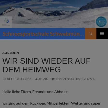
Zum
Inhalt
springen
Suchen
Schneesportschule Schwabmünchen
PRIMÄR
MENÜ
ALLGEMEIN
WIR SIND WIEDER AUF
DEM HEIMWEG
18. FEBRUAR 2015
ADMIN
KOMMENTAR HINTERLASSEN
Hallo liebe Eltern, Freunde und Abholer,
wir sind auf dem Rückweg. Mit perfektem Wetter und super