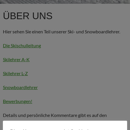
ÜBER UNS
Hier sehen Sie einen Teil unserer Ski- und Snowboardlehrer.
Die Skischulleitung
Skilehrer A-K
Skilehrer L-Z
Snowboardlehrer
Bewerbungen!
Details und persönliche Kommentare gibt es auf den
individuellen Seiten.