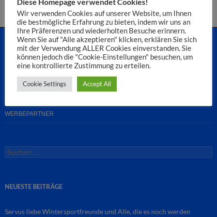
Diese Homepage verwendet Cookies!
Wir verwenden Cookies auf unserer Website, um Ihnen
die bestmögliche Erfahrung zu bieten, indem wir uns an
Ihre Präferenzen und wiederholten Besuche erinnern.
Wenn Sie auf "Alle akzeptieren" klicken, erklären Sie sich
mit der Verwendung ALLER Cookies einverstanden. Sie
können jedoch die "Cookie-Einstellungen" besuchen, um
STARTSEITE
eine kontrollierte Zustimmung zu erteilen.
MEDIATHEK: BILDER UND VIDEOS
Cookie Settings
Accept All
TSV SCHWABMÜNCHEN
WERBEPARTNER
Suchen
nach:
NEUESTE BEITRÄGE
Servus liebe Wintersportfreunde und Alle, die es noch werden