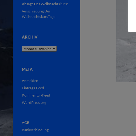
Absage Des Weihnachtskurs!
Verschiebung Der
WeihnachtskursTage
ARCHIV
Archiv
META
Anmelden
Eintrags-Feed
Kommentar-Feed
WordPress.org
AGB
Bankverbindung