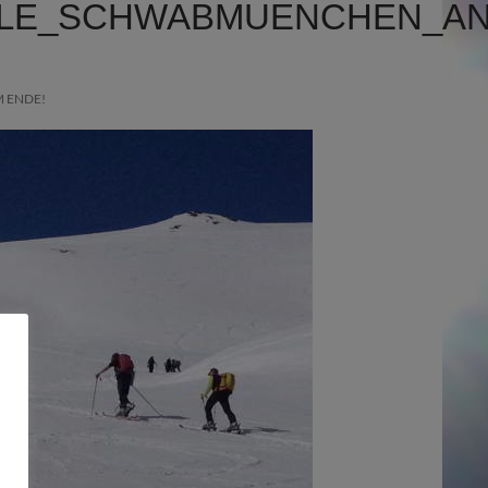
LE_SCHWABMUENCHEN_ANN
M ENDE!