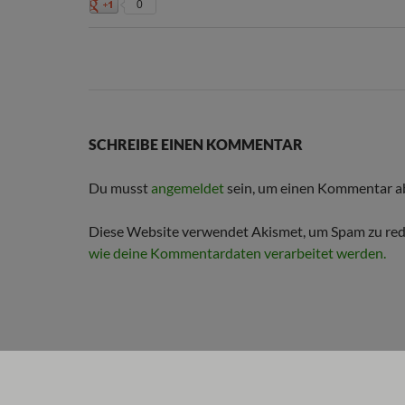
0
SCHREIBE EINEN KOMMENTAR
Du musst
angemeldet
sein, um einen Kommentar a
Diese Website verwendet Akismet, um Spam zu red
wie deine Kommentardaten verarbeitet werden.