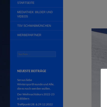
STARTSEITE
MEDIATHEK: BILDER UND
VIDEOS
TSV SCHWABMÜNCHEN
WERBEPARTNER
Suchen
nach:
NEUESTE BEITRÄGE
Servus liebe
Wintersportfreunde und Alle,
die es noch werden wollen,
Der Weihnachtskurs 2022-23
in Bildern
Treffpunkt 28. & 29.12.2022