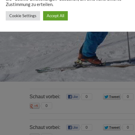
Zustimmung zu erteilen.
Cookie Settings
Accept All
Schaut vorbei:
0
0
0
Schaut vorbei:
0
0