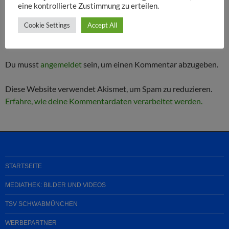
eine kontrollierte Zustimmung zu erteilen.
Cookie Settings
Accept All
SCHREIBE EINEN KOMMENTAR
Du musst
angemeldet
sein, um einen Kommentar abzugeben.
Diese Website verwendet Akismet, um Spam zu reduzieren.
Erfahre, wie deine Kommentardaten verarbeitet werden.
STARTSEITE
MEDIATHEK: BILDER UND VIDEOS
TSV SCHWABMÜNCHEN
WERBEPARTNER