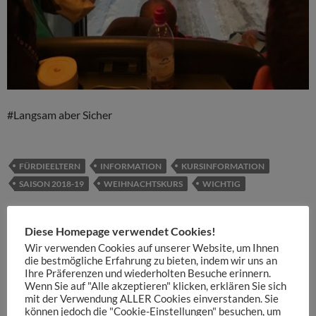
#Langsam aber Sicher
FÜRDIEELTERN
INFORMATION
KURSINFORMATION
SAISON 2018-19
WEIHNACHTSKURS
WICHTIG
Diese Homepage verwendet Cookies!
Beitragsnavigation
VORHERIGER BEITRAG
Wir verwenden Cookies auf unserer Website, um Ihnen
Heimweg 2. Kurstag
die bestmögliche Erfahrung zu bieten, indem wir uns an
Ihre Präferenzen und wiederholten Besuche erinnern.
Wenn Sie auf "Alle akzeptieren" klicken, erklären Sie sich
NÄCHSTER BEITRAG
mit der Verwendung ALLER Cookies einverstanden. Sie
Wir sind schon fast da ;)
können jedoch die "Cookie-Einstellungen" besuchen, um