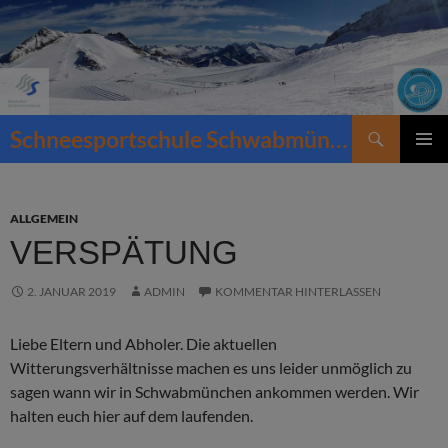
Zum
Inhalt
springen
Suchen
Schneesportschule Schwabmünchen
PRIMÄR
MENÜ
ALLGEMEIN
VERSPÄTUNG
2. JANUAR 2019
ADMIN
KOMMENTAR HINTERLASSEN
Liebe Eltern und Abholer. Die aktuellen
Witterungsverhältnisse machen es uns leider unmöglich zu
sagen wann wir in Schwabmünchen ankommen werden. Wir
halten euch hier auf dem laufenden.