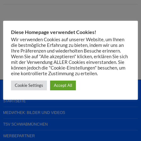
SCHREIBE EINEN KOMMENTAR
Diese Homepage verwendet Cookies!
Du musst
angemeldet
sein, um einen Kommentar abzugeben.
Wir verwenden Cookies auf unserer Website, um Ihnen
die bestmögliche Erfahrung zu bieten, indem wir uns an
Ihre Präferenzen und wiederholten Besuche erinnern.
Diese Website verwendet Akismet, um Spam zu reduzieren.
Wenn Sie auf "Alle akzeptieren" klicken, erklären Sie sich
Erfahre, wie deine Kommentardaten verarbeitet werden.
mit der Verwendung ALLER Cookies einverstanden. Sie
können jedoch die "Cookie-Einstellungen" besuchen, um
eine kontrollierte Zustimmung zu erteilen.
Cookie Settings
Accept All
STARTSEITE
MEDIATHEK: BILDER UND VIDEOS
TSV SCHWABMÜNCHEN
WERBEPARTNER