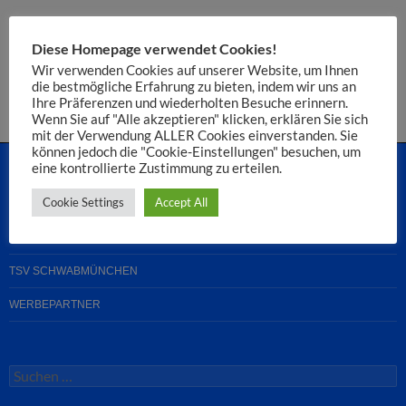
Du musst
angemeldet
sein, um einen Kommentar abzugeben.
Diese Homepage verwendet Cookies!
Diese Website verwendet Akismet, um Spam zu reduzieren.
Wir verwenden Cookies auf unserer Website, um Ihnen
die bestmögliche Erfahrung zu bieten, indem wir uns an
Erfahre, wie deine Kommentardaten verarbeitet werden.
Ihre Präferenzen und wiederholten Besuche erinnern.
Wenn Sie auf "Alle akzeptieren" klicken, erklären Sie sich
mit der Verwendung ALLER Cookies einverstanden. Sie
können jedoch die "Cookie-Einstellungen" besuchen, um
eine kontrollierte Zustimmung zu erteilen.
Cookie Settings
Accept All
STARTSEITE
MEDIATHEK: BILDER UND VIDEOS
TSV SCHWABMÜNCHEN
WERBEPARTNER
Suchen
nach: