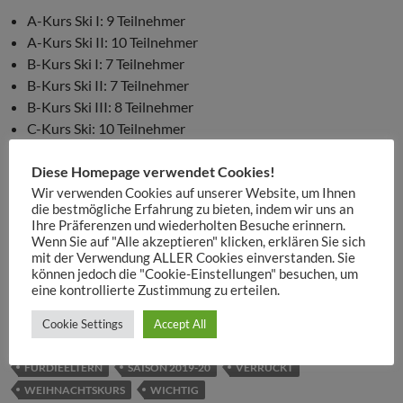
A-Kurs Ski I: 9 Teilnehmer
A-Kurs Ski II: 10 Teilnehmer
B-Kurs Ski I: 7 Teilnehmer
B-Kurs Ski II: 7 Teilnehmer
B-Kurs Ski III: 8 Teilnehmer
C-Kurs Ski: 10 Teilnehmer
A-Kurs Snowboard: 1 Teilnehmer
Diese Homepage verwendet Cookies!
C-Kurd Snowboard: 2 Teilnehmer
Wir verwenden Cookies auf unserer Website, um Ihnen
die bestmögliche Erfahrung zu bieten, indem wir uns an
Wir verabschieden uns nach einem super erfolgreichen
Ihre Präferenzen und wiederholten Besuche erinnern.
Weihnachtskurs und freuen uns schon riesig auf den
Wenn Sie auf "Alle akzeptieren" klicken, erklären Sie sich
Samstagskurs
! Dieser startet am 11.01.2020. Ihr könnt euch
mit der Verwendung ALLER Cookies einverstanden. Sie
können jedoch die "Cookie-Einstellungen" besuchen, um
immer noch dafür Anmelden!!!
eine kontrollierte Zustimmung zu erteilen.
Cookie Settings
Accept All
#SCHNEESPORTSCHULESMUE
EHRWALDER SONNENHANG
FÜRDIEELTERN
SAISON 2019-20
VERRÜCKT
WEIHNACHTSKURS
WICHTIG