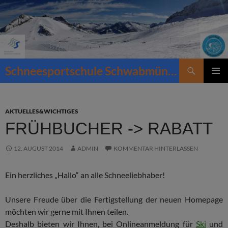
Zum
Inhalt
springen
Suchen
Schneesportschule Schwabmünchen
PRIMÄR
MENÜ
AKTUELLES&WICHTIGES
FRÜHBUCHER -> RABATT
12. AUGUST 2014
ADMIN
KOMMENTAR HINTERLASSEN
Ein herzliches „Hallo“ an alle Schneeliebhaber!
Unsere Freude über die Fertigstellung der neuen Homepage
möchten wir gerne mit Ihnen teilen.
Deshalb bieten wir Ihnen, bei Onlineanmeldung für
Ski
und