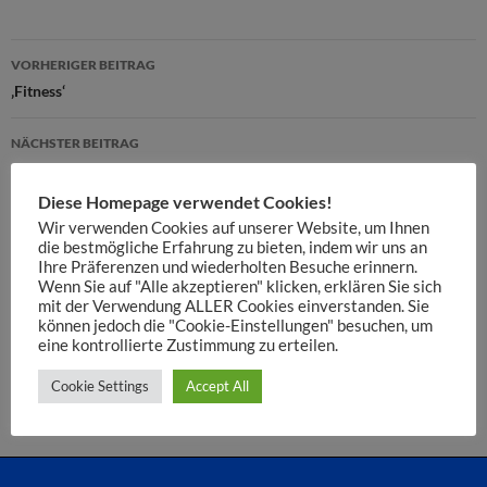
Beitragsnavigation
VORHERIGER BEITRAG
‚Fitness‘
NÄCHSTER BEITRAG
Facebook, Twitter und Co.
Diese Homepage verwendet Cookies!
Wir verwenden Cookies auf unserer Website, um Ihnen
die bestmögliche Erfahrung zu bieten, indem wir uns an
SCHREIBE EINEN KOMMENTAR
Ihre Präferenzen und wiederholten Besuche erinnern.
Wenn Sie auf "Alle akzeptieren" klicken, erklären Sie sich
mit der Verwendung ALLER Cookies einverstanden. Sie
Du musst
angemeldet
sein, um einen Kommentar abzugeben.
können jedoch die "Cookie-Einstellungen" besuchen, um
eine kontrollierte Zustimmung zu erteilen.
Diese Website verwendet Akismet, um Spam zu reduzieren.
Cookie Settings
Accept All
Erfahre, wie deine Kommentardaten verarbeitet werden.