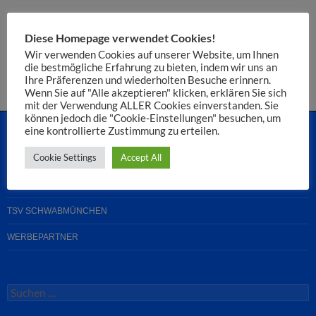
Du musst
angemeldet
sein, um einen Kommentar abzugeben.
Diese Homepage verwendet Cookies!
Diese Website verwendet Akismet, um Spam zu reduzieren.
Wir verwenden Cookies auf unserer Website, um Ihnen
die bestmögliche Erfahrung zu bieten, indem wir uns an
Erfahre, wie deine Kommentardaten verarbeitet werden.
Ihre Präferenzen und wiederholten Besuche erinnern.
Wenn Sie auf "Alle akzeptieren" klicken, erklären Sie sich
mit der Verwendung ALLER Cookies einverstanden. Sie
können jedoch die "Cookie-Einstellungen" besuchen, um
eine kontrollierte Zustimmung zu erteilen.
Cookie Settings
Accept All
STARTSEITE
MEDIATHEK: BILDER UND VIDEOS
TSV SCHWABMÜNCHEN
WERBEPARTNER
Suchen
nach: