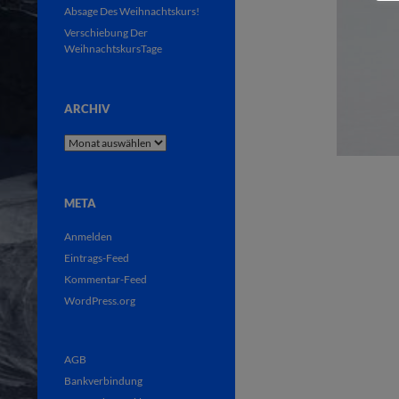
Absage Des Weihnachtskurs!
Verschiebung Der
WeihnachtskursTage
ARCHIV
Archiv
META
Anmelden
Eintrags-Feed
Kommentar-Feed
WordPress.org
AGB
Bankverbindung