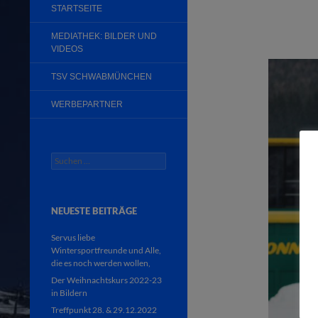
STARTSEITE
MEDIATHEK: BILDER UND
VIDEOS
TSV SCHWABMÜNCHEN
WERBEPARTNER
Suchen
nach:
NEUESTE BEITRÄGE
Servus liebe
Wintersportfreunde und Alle,
die es noch werden wollen,
Der Weihnachtskurs 2022-23
in Bildern
Treffpunkt 28. & 29.12.2022