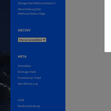
Absage Des Weihnachtskurs!
Verschiebung Der
WeihnachtskursTage
ARCHIV
Archiv
META
Anmelden
Eintrags-Feed
Kommentar-Feed
WordPress.org
AGB
Bankverbindung