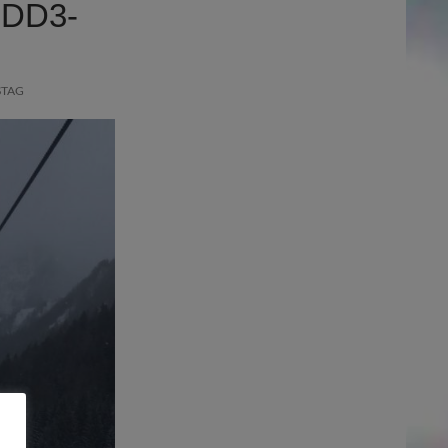
8DD3-
STAG