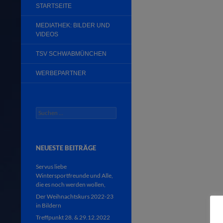
STARTSEITE
MEDIATHEK: BILDER UND
VIDEOS
TSV SCHWABMÜNCHEN
WERBEPARTNER
Suchen
nach:
NEUESTE BEITRÄGE
Servus liebe
Wintersportfreunde und Alle,
die es noch werden wollen,
Der Weihnachtskurs 2022-23
in Bildern
Treffpunkt 28. & 29.12.2022