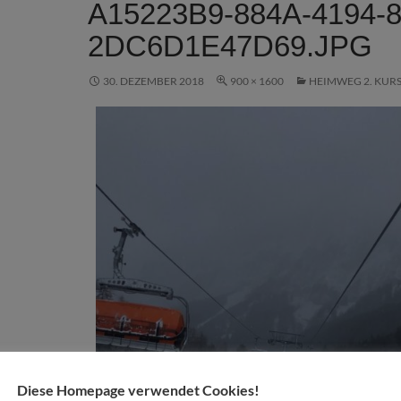
A15223B9-884A-4194-
2DC6D1E47D69.JPG
30. DEZEMBER 2018
900 × 1600
HEIMWEG 2. KUR
Diese Homepage verwendet Cookies!